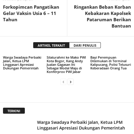
Forkopimcan Pangatikan
Ringankan Beban Korban
Gelar Vaksin Usia 6 – 11
Kebakaran Kapolsek
Tahun
Pataruman Berikan
Bantuan
ARTIKEL TERKAIT
DARI PENULIS
Warga Swadaya Perbaiki
Silaturahmi ke Mako PWI
Bayi Perempuan
Jalan, Ketua LPM
Kota Bogor, Kang Andy
Ditemukan di Terminal
Linggasari Apresiasi
Jualan Gagasan Ini
Kalipucang, Polisi Telusuri
Dukungan Pemerintah
Sebagai Modal Maju di
Keberadaan Orang Tua
Konferprov PWI Jabar
TERKINI
Warga Swadaya Perbaiki Jalan, Ketua LPM
Linggasari Apresiasi Dukungan Pemerintah