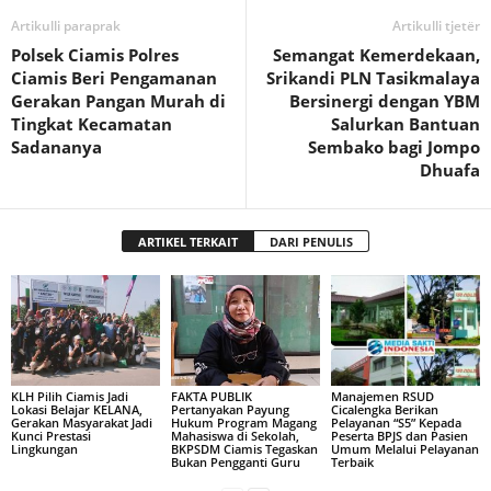
Artikulli paraprak
Artikulli tjetër
Polsek Ciamis Polres
Semangat Kemerdekaan,
Ciamis Beri Pengamanan
Srikandi PLN Tasikmalaya
Gerakan Pangan Murah di
Bersinergi dengan YBM
Tingkat Kecamatan
Salurkan Bantuan
Sadananya
Sembako bagi Jompo
Dhuafa
ARTIKEL TERKAIT
DARI PENULIS
KLH Pilih Ciamis Jadi
FAKTA PUBLIK
Manajemen RSUD
Lokasi Belajar KELANA,
Pertanyakan Payung
Cicalengka Berikan
Gerakan Masyarakat Jadi
Hukum Program Magang
Pelayanan “S5” Kepada
Kunci Prestasi
Mahasiswa di Sekolah,
Peserta BPJS dan Pasien
Lingkungan
BKPSDM Ciamis Tegaskan
Umum Melalui Pelayanan
Bukan Pengganti Guru
Terbaik