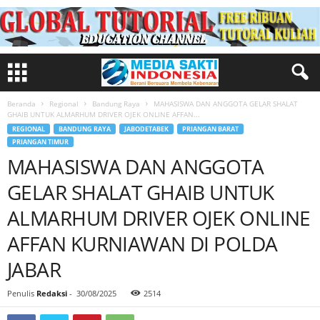
Beranda
Regional
Bandung Raya
MAHASISWA DAN ANGGOTA GELAR SHALAT
GHAIB UNTUK ALMARHUM DRIVER OJEK ONLINE AFFAN...
REGIONAL
BANDUNG RAYA
JABODETABEK
PRIANGAN BARAT
PRIANGAN TIMUR
MAHASISWA DAN ANGGOTA
GELAR SHALAT GHAIB UNTUK
ALMARHUM DRIVER OJEK ONLINE
AFFAN KURNIAWAN DI POLDA
JABAR
Penulis
Redaksi
-
30/08/2025
2514