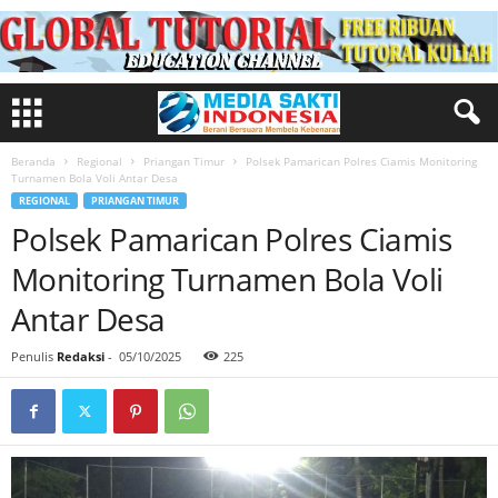
Beranda
Regional
Priangan Timur
Polsek Pamarican Polres Ciamis Monitoring
Turnamen Bola Voli Antar Desa
REGIONAL
PRIANGAN TIMUR
Polsek Pamarican Polres Ciamis
Monitoring Turnamen Bola Voli
Antar Desa
Penulis
Redaksi
-
05/10/2025
225