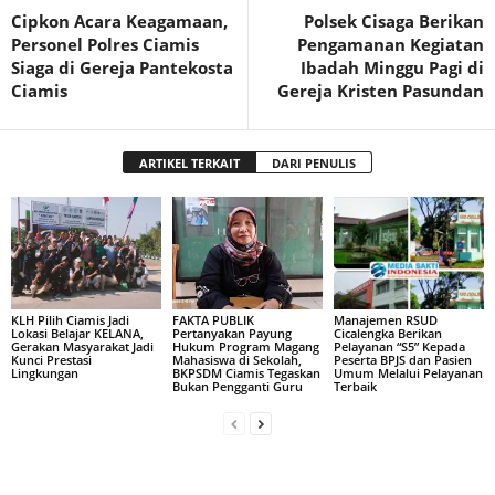
Cipkon Acara Keagamaan,
Polsek Cisaga Berikan
Personel Polres Ciamis
Pengamanan Kegiatan
Siaga di Gereja Pantekosta
Ibadah Minggu Pagi di
Ciamis
Gereja Kristen Pasundan
ARTIKEL TERKAIT
DARI PENULIS
KLH Pilih Ciamis Jadi
FAKTA PUBLIK
Manajemen RSUD
Lokasi Belajar KELANA,
Pertanyakan Payung
Cicalengka Berikan
Gerakan Masyarakat Jadi
Hukum Program Magang
Pelayanan “S5” Kepada
Kunci Prestasi
Mahasiswa di Sekolah,
Peserta BPJS dan Pasien
Lingkungan
BKPSDM Ciamis Tegaskan
Umum Melalui Pelayanan
Bukan Pengganti Guru
Terbaik