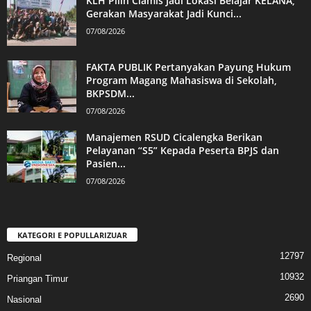
KLH Pilih Ciamis Jadi Lokasi Belajar KELANA,
Gerakan Masyarakat Jadi Kunci...
07/08/2026
FAKTA PUBLIK Pertanyakan Payung Hukum
Program Magang Mahasiswa di Sekolah,
BKPSDM...
07/08/2026
Manajemen RSUD Cicalengka Berikan
Pelayanan “S5” Kepada Peserta BPJS dan
Pasien...
07/08/2026
KATEGORI E POPULLARIZUAR
12797
Regional
10932
Priangan Timur
2690
Nasional