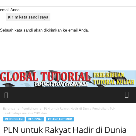
email Anda
Sebuah kata sandi akan dikirimkan ke email Anda.
M
e
d
i
a
S
a
k
t
i
Beranda
Pendidikan
PLN untuk Rakyat Hadir di Dunia Pendidikan, PLN
Tasikmalaya melalui YBM dan...
PENDIDIKAN
REGIONAL
PRIANGAN TIMUR
PLN untuk Rakyat Hadir di Dunia