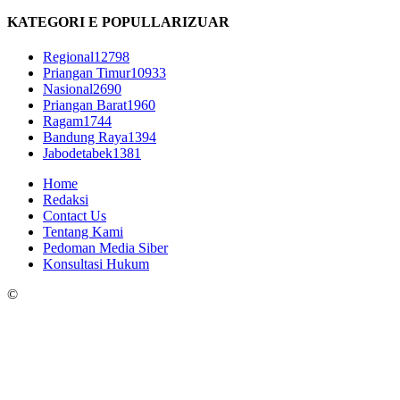
KATEGORI E POPULLARIZUAR
Regional
12798
Priangan Timur
10933
Nasional
2690
Priangan Barat
1960
Ragam
1744
Bandung Raya
1394
Jabodetabek
1381
Home
Redaksi
Contact Us
Tentang Kami
Pedoman Media Siber
Konsultasi Hukum
©