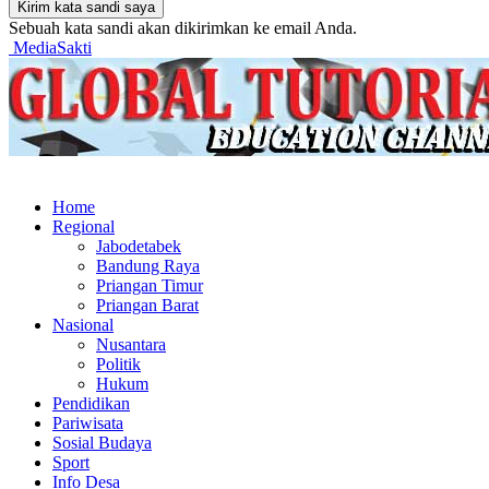
Sebuah kata sandi akan dikirimkan ke email Anda.
MediaSakti
Home
Regional
Jabodetabek
Bandung Raya
Priangan Timur
Priangan Barat
Nasional
Nusantara
Politik
Hukum
Pendidikan
Pariwisata
Sosial Budaya
Sport
Info Desa