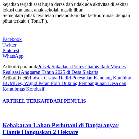
kejadian terjadi saat hujan deras dan tidak ada aktivitas di sekitar
lokasi dan anak anak sekolah masih libur.
Sementara pihak nya telah melaporkan dan berkoordinasi dengan
pihat terkait, ( Toni.T ).
Facebook
Twitter
Pinterest
WhatsApp
Artikulli paraprak
Polsek Sukadana Polres Ciamis Ikuti Musdes
Realisasi Anggaran Tahun 2025 di Desa Slakaria
Artikulli tjetër
Polsek Cisaga Hadiri Peresmian Kandang Kambing
BUMDes, Wujud Peran Polri Dukung Pembangunan Desa dan
Kamtibmas Kondusif
ARTIKEL TERKAIT
DARI PENULIS
Kebakaran Lahan Perhutani di Banjaranyar
Ciamis Hanguskan 2 Hektare