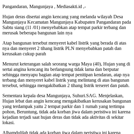
Pangandaran, Mangunjaya , Mediasakti.id ,-
Hujan deras disertai angin kencang yang melanda wilayah Desa
Mangunjaya Kecamatan Mangunjaya Kabupaten Pangandaran pada
Sabtu siang (11 /01) menyebabkan atap tempat parkir terbang dan
merusak beberapa bangunan lain nya
Atap bangunan tersebut menyeret kabel listrik yang berada di atas
nya dan menyeret 2 tihang listrik PLN menyebabkan patah dan
kerusakan cukup parah
Menurut keterangan salah seorang warga Maya (40), Hujan yang di
sertai angina kencang itu berlangsung tidak lama dan berputar
sehingga menyapu bagian atap tempat penitipan kendaran, atap nya
terbang dan menyeret kabel listrik yang melintang di atas bangunan
tersebut, sehingga mengakibatkan 2 tihang listrik terseret dan patah.
Sementara kepala desa Mangunjaya, Suhuri.SAG. Menjelaskan,
Hujan lebat dan angin kencang mengakibatkan kerusakan bangunan
yang terdampak yaitu 2 tempat parkir dan 1 rumah yang tertimpa
pohon, Beruntung, tidak ada korban jiwa dalam peristiwa ini karena
kejadian terjadi saat hujan deras dan tidak ada aktivitas di sekitar
lokasi.
Alhamdulilah tidak ada korban jiwa dalam peristiwa ini karena