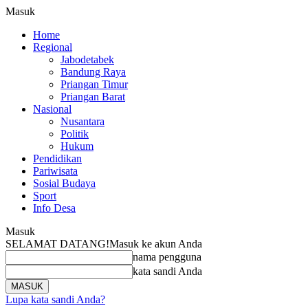
Masuk
Home
Regional
Jabodetabek
Bandung Raya
Priangan Timur
Priangan Barat
Nasional
Nusantara
Politik
Hukum
Pendidikan
Pariwisata
Sosial Budaya
Sport
Info Desa
Masuk
SELAMAT DATANG!
Masuk ke akun Anda
nama pengguna
kata sandi Anda
Lupa kata sandi Anda?