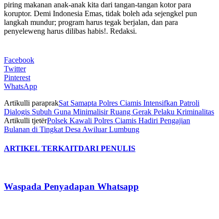
piring makanan anak-anak kita dari tangan-tangan kotor para
koruptor. Demi Indonesia Emas, tidak boleh ada sejengkel pun
langkah mundur; program harus tegak berjalan, dan para
penyeleweng harus dilibas habis!. Redaksi.
Facebook
Twitter
Pinterest
WhatsApp
Artikulli paraprak
Sat Samapta Polres Ciamis Intensifkan Patroli
Dialogis Subuh Guna Minimalisir Ruang Gerak Pelaku Kriminalitas
Artikulli tjetër
Polsek Kawali Polres Ciamis Hadiri Pengajian
Bulanan di Tingkat Desa Awiluar Lumbung
ARTIKEL TERKAIT
DARI PENULIS
Waspada Penyadapan Whatsapp