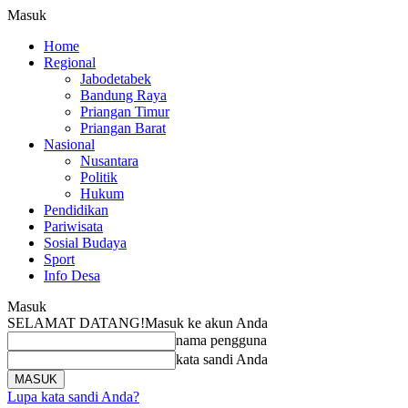
Masuk
Home
Regional
Jabodetabek
Bandung Raya
Priangan Timur
Priangan Barat
Nasional
Nusantara
Politik
Hukum
Pendidikan
Pariwisata
Sosial Budaya
Sport
Info Desa
Masuk
SELAMAT DATANG!
Masuk ke akun Anda
nama pengguna
kata sandi Anda
Lupa kata sandi Anda?