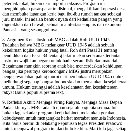
peternak lokal, bukan dari importir raksasa. Program ini
menghidupkan pasar-pasar tradisional, mengaktifkan koperasi desa,
dan membuka lapangan kerja bagi ibu-ibu rumah tangga sebagai
juru masak. Ini adalah bentuk nyata dari kedaulatan pangan yang
digerakkan dari bawah, sebuah manifestasi empiris dari ekonomi
Pancasila yang sesungguhnya.
8. Argumen Konstitusional: MBG adalah Roh UUD 1945
Tuduhan bahwa MBG melanggar UUD 1945 adalah sebuah
kekeliruan logika hukum yang fatal. Roh dari Pasal 31 tentang
pendidikan dan Pasal 34 tentang fakir miskin serta anak terlantar
justru mewajibkan negara untuk hadir secara fisik dan material.
Bagaimana mungkin seorang anak bisa mencerdaskan kehidupan
bangsa jika perutnya keroncongan? MBG justru merupakan
pengejawantahan paling murni dari pembukaan UUD 1945 untuk
melindungi segenap bangsa Indonesia dan memajukan kesejahteraan
umum. Hukum tertinggi adalah keselamatan dan kesejahteraan
rakyat (salus populi suprema lex).
9. Refleksi Akhir: Menjaga Piring Rakyat, Menjaga Masa Depan
Pada akhirnya, MBG adalah ujian sejarah bagi kita semua. Ini
bukan lagi sekadar program kerja kabinet, melainkan gerakan
kebudayaan untuk mengangkat harkat martabat manusia Indonesia.
Kita harus berdiri di belakang keputusan tegas Presiden Prabowo
untuk mengawal program ini dari hulu ke hilir. Mari kita jaga setiap