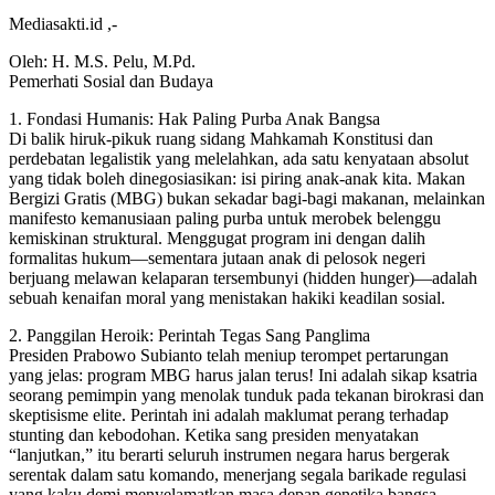
Mediasakti.id ,-
Oleh: H. M.S. Pelu, M.Pd.
Pemerhati Sosial dan Budaya
1. Fondasi Humanis: Hak Paling Purba Anak Bangsa
Di balik hiruk-pikuk ruang sidang Mahkamah Konstitusi dan
perdebatan legalistik yang melelahkan, ada satu kenyataan absolut
yang tidak boleh dinegosiasikan: isi piring anak-anak kita. Makan
Bergizi Gratis (MBG) bukan sekadar bagi-bagi makanan, melainkan
manifesto kemanusiaan paling purba untuk merobek belenggu
kemiskinan struktural. Menggugat program ini dengan dalih
formalitas hukum—sementara jutaan anak di pelosok negeri
berjuang melawan kelaparan tersembunyi (hidden hunger)—adalah
sebuah kenaifan moral yang menistakan hakiki keadilan sosial.
2. Panggilan Heroik: Perintah Tegas Sang Panglima
Presiden Prabowo Subianto telah meniup terompet pertarungan
yang jelas: program MBG harus jalan terus! Ini adalah sikap ksatria
seorang pemimpin yang menolak tunduk pada tekanan birokrasi dan
skeptisisme elite. Perintah ini adalah maklumat perang terhadap
stunting dan kebodohan. Ketika sang presiden menyatakan
“lanjutkan,” itu berarti seluruh instrumen negara harus bergerak
serentak dalam satu komando, menerjang segala barikade regulasi
yang kaku demi menyelamatkan masa depan genetika bangsa.