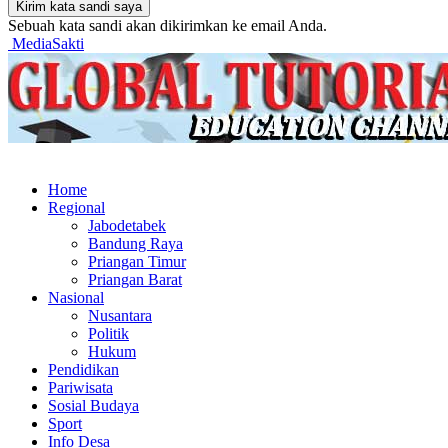
Sebuah kata sandi akan dikirimkan ke email Anda.
MediaSakti
Home
Regional
Jabodetabek
Bandung Raya
Priangan Timur
Priangan Barat
Nasional
Nusantara
Politik
Hukum
Pendidikan
Pariwisata
Sosial Budaya
Sport
Info Desa