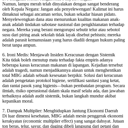
Namun, lampu merah telah dinyalakan dengan sangat benderang
oleh Kepala Negara: Jangan ada penyelewengan! Kalimat ini harus
dimaknai sebagai ancaman serius, bukan sekadar hiasan pidato.
Menyelewengkan dana atau menurunkan kualitas makanan anak-
anak adalah tindakan sabotase nasional dan pengkhianatan terhadap
negara. Mereka yang berani mengorupsi sebutir telur atau sebotol
susu dari piring anak sekolah tidak layak disebut pebisnis; mereka
adalah parasit kemanusiaan yang harus diadili dengan hukum paling
berat tanpa ampun.
6. Ironi Medis: Menjawab Insiden Keracunan dengan Sistemik
Kita tidak boleh menutup mata terhadap fakta empiris adanya
beberapa kasus keracunan makanan di lapangan. Kejadian tersebut
adalah tragedi, namun menjadikannya alasan untuk menghentikan
total MBG adalah sebuah kesesatan berpikir. Solusi dari keracunan
adalah pengetatan protokol higiene, sertifikasi sanitasi yang ketat,
dan rantai pasok yang higienis—bukan pembatalan program. Secara
ilmiah, risiko operasional dalam skala masif selalu ada, dan jawaban
terbaiknya adalah audit sistemik, bukan langkah mundur akibat
kepanikan moral.
7. Dampak Multiplier: Menghidupkan Jantung Ekonomi Daerah
Di luar dimensi kesehatan, MBG adalah mesin penggerak ekonomi
kerakyatan (economic multiplier effect) yang sangat dahsyat. Jutaan
ton beras, telur, sayur, dan daging dibeli langsung dari petani dan