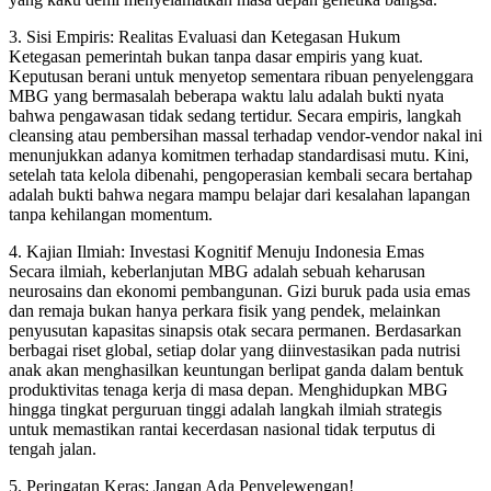
3. Sisi Empiris: Realitas Evaluasi dan Ketegasan Hukum
Ketegasan pemerintah bukan tanpa dasar empiris yang kuat.
Keputusan berani untuk menyetop sementara ribuan penyelenggara
MBG yang bermasalah beberapa waktu lalu adalah bukti nyata
bahwa pengawasan tidak sedang tertidur. Secara empiris, langkah
cleansing atau pembersihan massal terhadap vendor-vendor nakal ini
menunjukkan adanya komitmen terhadap standardisasi mutu. Kini,
setelah tata kelola dibenahi, pengoperasian kembali secara bertahap
adalah bukti bahwa negara mampu belajar dari kesalahan lapangan
tanpa kehilangan momentum.
4. Kajian Ilmiah: Investasi Kognitif Menuju Indonesia Emas
Secara ilmiah, keberlanjutan MBG adalah sebuah keharusan
neurosains dan ekonomi pembangunan. Gizi buruk pada usia emas
dan remaja bukan hanya perkara fisik yang pendek, melainkan
penyusutan kapasitas sinapsis otak secara permanen. Berdasarkan
berbagai riset global, setiap dolar yang diinvestasikan pada nutrisi
anak akan menghasilkan keuntungan berlipat ganda dalam bentuk
produktivitas tenaga kerja di masa depan. Menghidupkan MBG
hingga tingkat perguruan tinggi adalah langkah ilmiah strategis
untuk memastikan rantai kecerdasan nasional tidak terputus di
tengah jalan.
5. Peringatan Keras: Jangan Ada Penyelewengan!