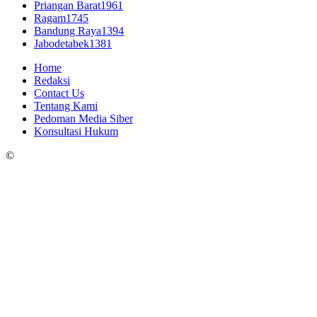
Priangan Barat
1961
Ragam
1745
Bandung Raya
1394
Jabodetabek
1381
Home
Redaksi
Contact Us
Tentang Kami
Pedoman Media Siber
Konsultasi Hukum
©