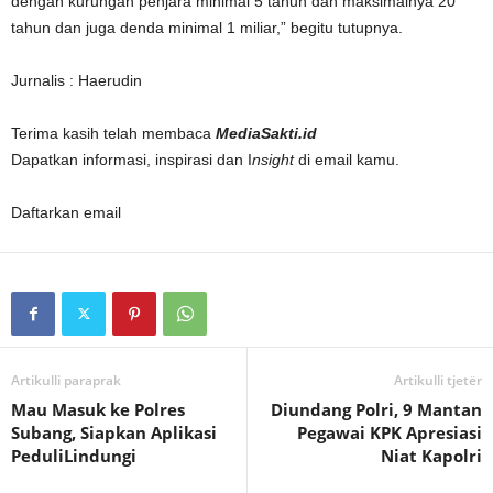
dengan kurungan penjara minimal 5 tahun dan maksimalnya 20
tahun dan juga denda minimal 1 miliar,” begitu tutupnya.
Jurnalis : Haerudin
Terima kasih telah membaca
MediaSakti.id
Dapatkan informasi, inspirasi dan I
nsight
di email kamu.
Daftarkan email
Artikulli paraprak
Artikulli tjetër
Mau Masuk ke Polres
Diundang Polri, 9 Mantan
Subang, Siapkan Aplikasi
Pegawai KPK Apresiasi
PeduliLindungi
Niat Kapolri