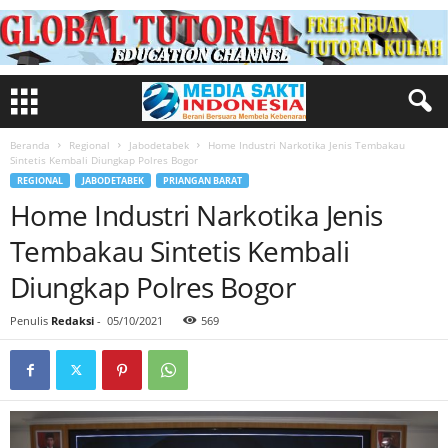
Beranda
Regional
Jabodetabek
Home Industri Narkotika Jenis Tembakau
Sintetis Kembali Diungkap Polres Bogor
REGIONAL
JABODETABEK
PRIANGAN BARAT
Home Industri Narkotika Jenis
Tembakau Sintetis Kembali
Diungkap Polres Bogor
Penulis
Redaksi
-
05/10/2021
569