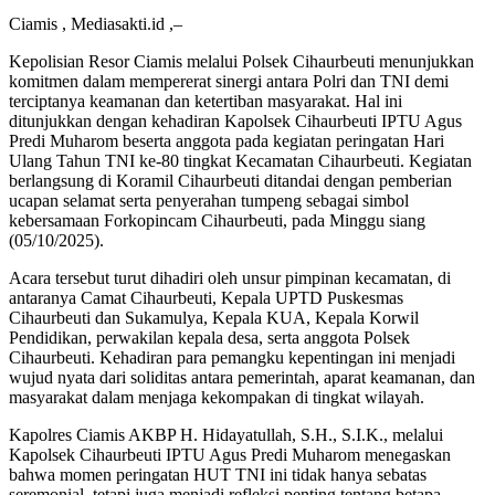
Ciamis , Mediasakti.id ,–
Kepolisian Resor Ciamis melalui Polsek Cihaurbeuti menunjukkan
komitmen dalam mempererat sinergi antara Polri dan TNI demi
terciptanya keamanan dan ketertiban masyarakat. Hal ini
ditunjukkan dengan kehadiran Kapolsek Cihaurbeuti IPTU Agus
Predi Muharom beserta anggota pada kegiatan peringatan Hari
Ulang Tahun TNI ke-80 tingkat Kecamatan Cihaurbeuti. Kegiatan
berlangsung di Koramil Cihaurbeuti ditandai dengan pemberian
ucapan selamat serta penyerahan tumpeng sebagai simbol
kebersamaan Forkopincam Cihaurbeuti, pada Minggu siang
(05/10/2025).
Acara tersebut turut dihadiri oleh unsur pimpinan kecamatan, di
antaranya Camat Cihaurbeuti, Kepala UPTD Puskesmas
Cihaurbeuti dan Sukamulya, Kepala KUA, Kepala Korwil
Pendidikan, perwakilan kepala desa, serta anggota Polsek
Cihaurbeuti. Kehadiran para pemangku kepentingan ini menjadi
wujud nyata dari soliditas antara pemerintah, aparat keamanan, dan
masyarakat dalam menjaga kekompakan di tingkat wilayah.
Kapolres Ciamis AKBP H. Hidayatullah, S.H., S.I.K., melalui
Kapolsek Cihaurbeuti IPTU Agus Predi Muharom menegaskan
bahwa momen peringatan HUT TNI ini tidak hanya sebatas
seremonial, tetapi juga menjadi refleksi penting tentang betapa