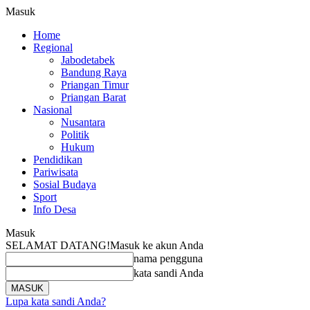
Masuk
Home
Regional
Jabodetabek
Bandung Raya
Priangan Timur
Priangan Barat
Nasional
Nusantara
Politik
Hukum
Pendidikan
Pariwisata
Sosial Budaya
Sport
Info Desa
Masuk
SELAMAT DATANG!
Masuk ke akun Anda
nama pengguna
kata sandi Anda
Lupa kata sandi Anda?