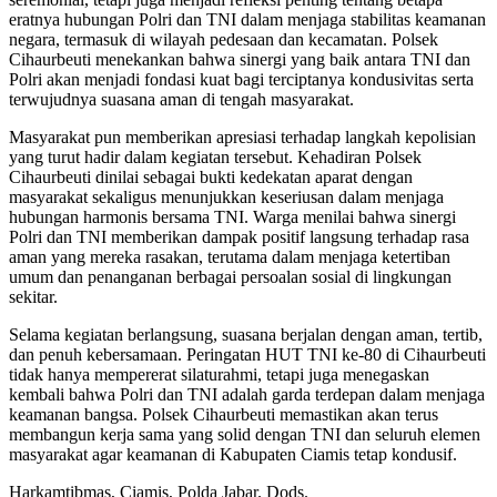
eratnya hubungan Polri dan TNI dalam menjaga stabilitas keamanan
negara, termasuk di wilayah pedesaan dan kecamatan. Polsek
Cihaurbeuti menekankan bahwa sinergi yang baik antara TNI dan
Polri akan menjadi fondasi kuat bagi terciptanya kondusivitas serta
terwujudnya suasana aman di tengah masyarakat.
Masyarakat pun memberikan apresiasi terhadap langkah kepolisian
yang turut hadir dalam kegiatan tersebut. Kehadiran Polsek
Cihaurbeuti dinilai sebagai bukti kedekatan aparat dengan
masyarakat sekaligus menunjukkan keseriusan dalam menjaga
hubungan harmonis bersama TNI. Warga menilai bahwa sinergi
Polri dan TNI memberikan dampak positif langsung terhadap rasa
aman yang mereka rasakan, terutama dalam menjaga ketertiban
umum dan penanganan berbagai persoalan sosial di lingkungan
sekitar.
Selama kegiatan berlangsung, suasana berjalan dengan aman, tertib,
dan penuh kebersamaan. Peringatan HUT TNI ke-80 di Cihaurbeuti
tidak hanya mempererat silaturahmi, tetapi juga menegaskan
kembali bahwa Polri dan TNI adalah garda terdepan dalam menjaga
keamanan bangsa. Polsek Cihaurbeuti memastikan akan terus
membangun kerja sama yang solid dengan TNI dan seluruh elemen
masyarakat agar keamanan di Kabupaten Ciamis tetap kondusif.
Harkamtibmas, Ciamis, Polda Jabar. Dods.