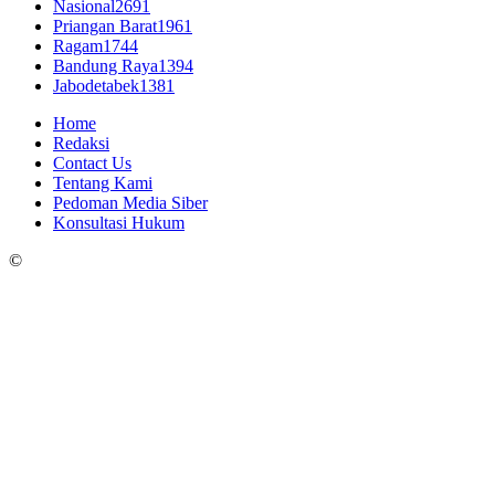
Nasional
2691
Priangan Barat
1961
Ragam
1744
Bandung Raya
1394
Jabodetabek
1381
Home
Redaksi
Contact Us
Tentang Kami
Pedoman Media Siber
Konsultasi Hukum
©