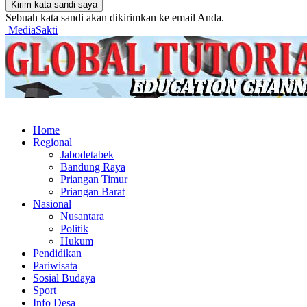
Sebuah kata sandi akan dikirimkan ke email Anda.
MediaSakti
Home
Regional
Jabodetabek
Bandung Raya
Priangan Timur
Priangan Barat
Nasional
Nusantara
Politik
Hukum
Pendidikan
Pariwisata
Sosial Budaya
Sport
Info Desa