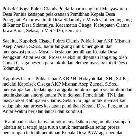
Polsek Cisaga Polres Ciamis Polda Jabar mengikuti Musyawarah
Desa Panitia kesiapan pelaksanaan Pemilihan Kepala Desa
Pengganti Antar waktu di Desa Sidamulya. Musdes ini berlangsung
di Kantor Desa Sidamulya, Kecamatan Cisaga, Kabupaten Ciamis,
Jawa Barat, Selasa, 5 Mei 2026, kemarin.
Saat itu, Kapolsek Cisaga Polres Ciamis Polda Jabar AKP Misman
Asep Zaenal, S.Sos., hadir langsung untuk mengikuti dan
mengawasi proses Musdes kesiapan pemilihan Kepala Desa
Pengganti Antar waktu. Proses seleksi ini dipantau langsung oleh
Camat Cisaga beserta para tokoh dan elemen masyarakat di Desa
Sidamulya.
Kapolres Ciamis Polda Jabar AKBP H. Hidayatullah, SH., S.I.K.,
melalui Kapolsek Cisaga AKP Misman Asep Zaenal, S.Sos.,
menyampaikan, kedatangan anggota untuk menjalin silaturahmi dan
meningkatkan sinergi antara Polri dengan Pemerintah, TNI, dan
masyarakat Kabupaten Ciamis. Selain itu juga untuk memastikan
setiap tahapan proses kesiapan pemilihan Kepala Desa Pergantian
Antar Waktu berjalan lancar dan kondusif.
“Kami hadir tidak hanya untuk menyaksikan pengambilan sumpah
jabatan saja, tetapi juga turun untuk memastikan setiap proses
penjaringan terlebih pemilihan Kepala Desa PAW agar berjalan