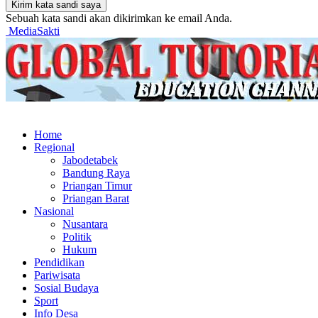
Sebuah kata sandi akan dikirimkan ke email Anda.
MediaSakti
Home
Regional
Jabodetabek
Bandung Raya
Priangan Timur
Priangan Barat
Nasional
Nusantara
Politik
Hukum
Pendidikan
Pariwisata
Sosial Budaya
Sport
Info Desa