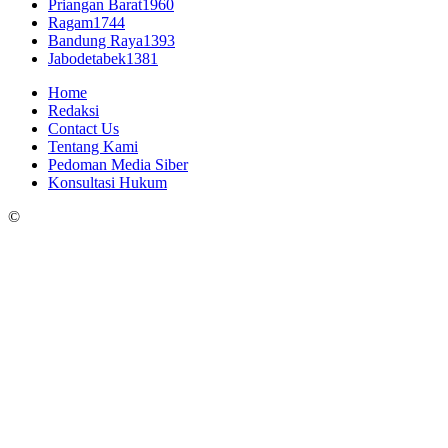
Priangan Barat
1960
Ragam
1744
Bandung Raya
1393
Jabodetabek
1381
Home
Redaksi
Contact Us
Tentang Kami
Pedoman Media Siber
Konsultasi Hukum
©