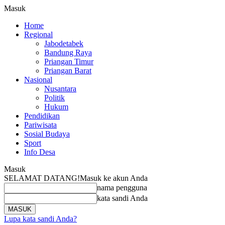
Masuk
Home
Regional
Jabodetabek
Bandung Raya
Priangan Timur
Priangan Barat
Nasional
Nusantara
Politik
Hukum
Pendidikan
Pariwisata
Sosial Budaya
Sport
Info Desa
Masuk
SELAMAT DATANG!
Masuk ke akun Anda
nama pengguna
kata sandi Anda
Lupa kata sandi Anda?