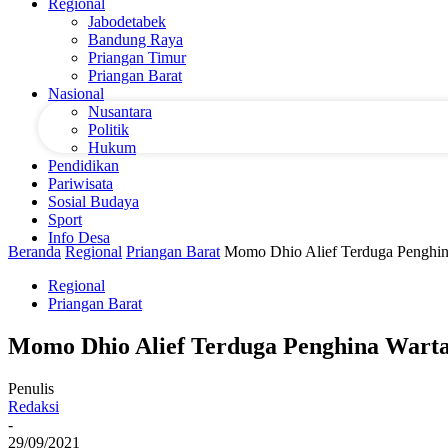
Regional
Jabodetabek
Bandung Raya
email Anda
Priangan Timur
Priangan Barat
Nasional
Nusantara
Politik
Hukum
Pendidikan
Pariwisata
Sosial Budaya
Sport
Info Desa
Beranda
Regional
Priangan Barat
Momo Dhio Alief Terduga Penghi
Regional
Priangan Barat
Momo Dhio Alief Terduga Penghina Wart
Penulis
Redaksi
-
29/09/2021