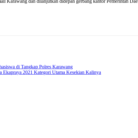
a mall Karawang dan dilanjutkan didepan gerbang kantor Pemerintah D
ahasiswa di Tangkap Polres Karawang
a Ekapraya 2021 Kategori Utama Kesekian Kalinya