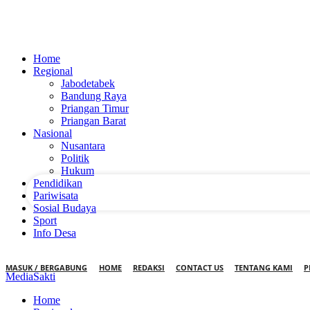
Home
Regional
Jabodetabek
Bandung Raya
Priangan Timur
Priangan Barat
nama pengguna
Nasional
Nusantara
kata sandi Anda
Politik
Hukum
Pendidikan
Pariwisata
Sosial Budaya
Sport
Info Desa
MASUK / BERGABUNG
HOME
REDAKSI
CONTACT US
TENTANG KAMI
P
MediaSakti
Home