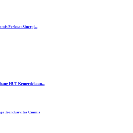
is Perkuat Sinergi...
bang HUT Kemerdekaan...
aga Kondusivitas Ciamis