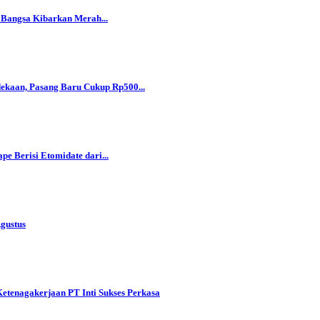
n Bangsa Kibarkan Merah...
kaan, Pasang Baru Cukup Rp500...
 Berisi Etomidate dari...
gustus
tenagakerjaan PT Inti Sukses Perkasa