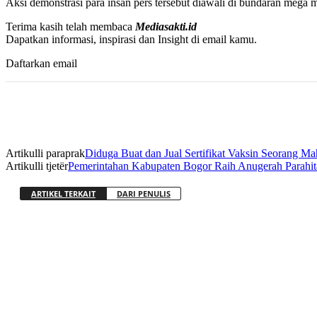
Aksi demonstrasi para insan pers tersebut diawali di bundaran meg
Terima kasih telah membaca
Mediasakti.id
Dapatkan informasi, inspirasi dan Insight di email kamu.
Daftarkan email
Artikulli paraprak
Diduga Buat dan Jual Sertifikat Vaksin Seorang M
Artikulli tjetër
Pemerintahan Kabupaten Bogor Raih Anugerah Parahit
ARTIKEL TERKAIT
DARI PENULIS