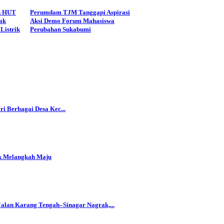
n HUT
Perumdam TJM Tanggapi Aspirasi
ak
Aksi Demo Forum Mahasiswa
Listrik
Perubahan Sukabumi
i Berbagai Desa Kec...
k Melangkah Maju
alan Karang Tengah–Sinagar Nagrak,...