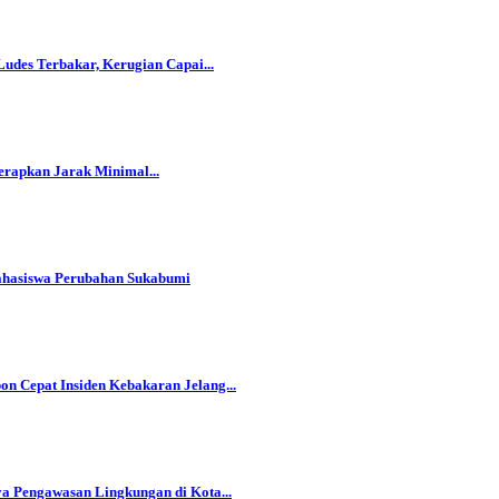
des Terbakar, Kerugian Capai...
rapkan Jarak Minimal...
hasiswa Perubahan Sukabumi
on Cepat Insiden Kebakaran Jelang...
ya Pengawasan Lingkungan di Kota...