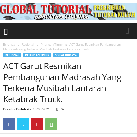
Beranda
Regional
Priangan Timur
ACT Garut Resmikan Pembangunan
Madrasah Yang Terkena Musibah Lantaran Ketabrak Truck.
REGIONAL
PRIANGAN TIMUR
SOSIAL BUDAYA
ACT Garut Resmikan
Pembangunan Madrasah Yang
Terkena Musibah Lantaran
Ketabrak Truck.
Penulis
Redaksi
-
19/10/2021
748