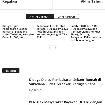
Regulasi
Akhir Tahun
ARTIKEL TERKAIT
DARI PENULIS
Diduga Dipicu
Keandalan Listrik Tetap
Sambut HUT ke-81 RI,
Pembakaran Sekam,
Terjaga, PLN Tasikmalaya
PLN Tasikmalaya dan
Rumah di Sukadana
Respon Cepat Insiden
Pemkab Ciamis Perkuat
Ludes Terbakar, Kerugian
Kebakaran Jelang HUT ke-
Sinergi Dukung
Capai Rp.500 Juta
81 RI
Pelayanan Kelistrikan dan
Ketahanan Pangan
TERKINI
Diduga Dipicu Pembakaran Sekam, Rumah di
Sukadana Ludes Terbakar, Kerugian Capai...
05/08/2026
PLN Ajak Masyarakat Rayakan HUT RI dengan