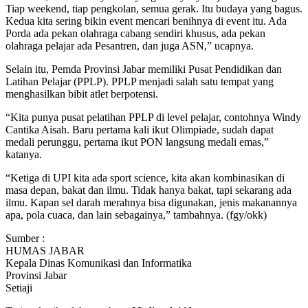
Tiap weekend, tiap pengkolan, semua gerak. Itu budaya yang bagus.
Kedua kita sering bikin event mencari benihnya di event itu. Ada
Porda ada pekan olahraga cabang sendiri khusus, ada pekan
olahraga pelajar ada Pesantren, dan juga ASN,” ucapnya.
Selain itu, Pemda Provinsi Jabar memiliki Pusat Pendidikan dan
Latihan Pelajar (PPLP). PPLP menjadi salah satu tempat yang
menghasilkan bibit atlet berpotensi.
“Kita punya pusat pelatihan PPLP di level pelajar, contohnya Windy
Cantika Aisah. Baru pertama kali ikut Olimpiade, sudah dapat
medali perunggu, pertama ikut PON langsung medali emas,”
katanya.
“Ketiga di UPI kita ada sport science, kita akan kombinasikan di
masa depan, bakat dan ilmu. Tidak hanya bakat, tapi sekarang ada
ilmu. Kapan sel darah merahnya bisa digunakan, jenis makanannya
apa, pola cuaca, dan lain sebagainya,” tambahnya. (fgy/okk)
Sumber :
HUMAS JABAR
Kepala Dinas Komunikasi dan Informatika
Provinsi Jabar
Setiaji