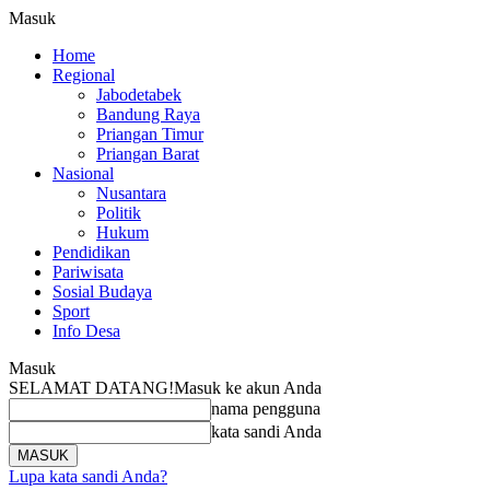
Masuk
Home
Regional
Jabodetabek
Bandung Raya
Priangan Timur
Priangan Barat
Nasional
Nusantara
Politik
Hukum
Pendidikan
Pariwisata
Sosial Budaya
Sport
Info Desa
Masuk
SELAMAT DATANG!
Masuk ke akun Anda
nama pengguna
kata sandi Anda
Lupa kata sandi Anda?