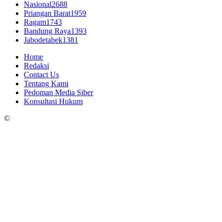
Nasional
2688
Priangan Barat
1959
Ragam
1743
Bandung Raya
1393
Jabodetabek
1381
Home
Redaksi
Contact Us
Tentang Kami
Pedoman Media Siber
Konsultasi Hukum
©