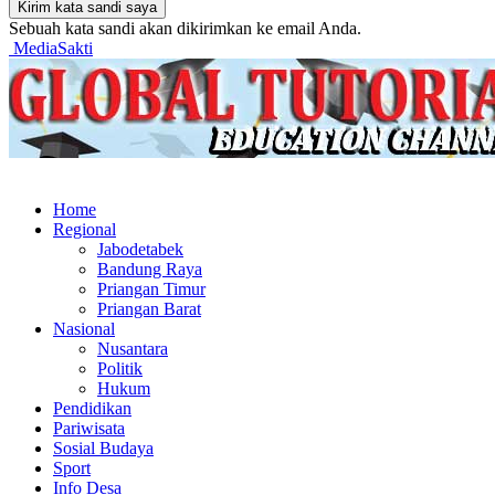
Sebuah kata sandi akan dikirimkan ke email Anda.
MediaSakti
Home
Regional
Jabodetabek
Bandung Raya
Priangan Timur
Priangan Barat
Nasional
Nusantara
Politik
Hukum
Pendidikan
Pariwisata
Sosial Budaya
Sport
Info Desa